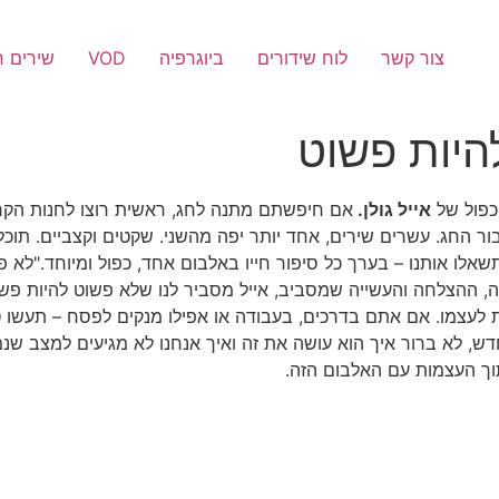
צור קשר
לוח שידורים
ביוגרפיה
VOD
שירים 
להיות פשוט
כפול של
אייל גולן.
אם חיפשתם מתנה לחג, ראשית רוצו לחנות הקרו
 החג. עשרים שירים, אחד יותר יפה מהשני. שקטים וקצביים. תוכל
תשאלו אותנו – בערך כל סיפור חייו באלבום אחד, כפול ומיוחד."ל
וקה, ההצלחה והעשייה שמסביב, אייל מסביר לנו שלא פשוט להיות פש
תת לעצמו. אם אתם בדרכים, בעבודה או אפילו מנקים לפסח – תעשו 
דש, לא ברור איך הוא עושה את זה ואיך אנחנו לא מגיעים למצב ש
ך העצמות עם האלבום הזה.