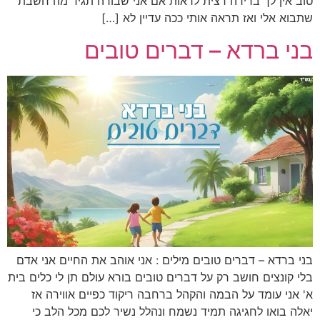
טוב אין לך ברירה רצית לראות אם אני שבורה תגיד מה חשבת
שתבוא אלי ואז תראה אותי ככה עדיין לא […]
בני ברדא – דברים טובים
בני ברדא – דברים טובים מילים : אני אוהב את החיים אני אדם
בלי קונצים חושב רק על דברים טובים בורא עולם תן לי כלים בית
א' אני עומד על הבמה והקהל ברחבה ריקוד כפיים אווירה אז
יאלה בואו לחגיגה תמיד נשמח ונהלל נשיר לכם מכל הלב כי